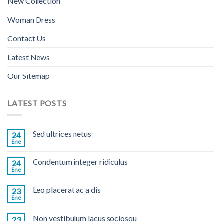
New Collection
Woman Dress
Contact Us
Latest News
Our Sitemap
LATEST POSTS
Sed ultrices netus
24
Ene
Condentum integer ridiculus
24
Ene
Leo placerat ac a dis
23
Ene
Non vestibulum lacus sociosqu
23